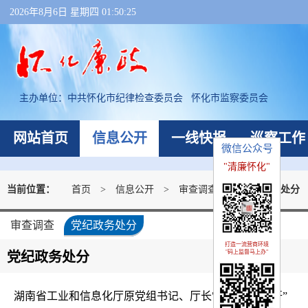
2026年8月6日 星期四 01:50:26
主办单位：
中共怀化市纪律检查委员会 怀化市监察委员会
网站首页
信息公开
一线快报
巡察工作
微信公众号
"清廉怀化"
当前位置：
首页
>
信息公开
>
审查调查
>
党纪政务处分
审查调查
党纪政务处分
打造一流营商环境
"码上监督马上办"
党纪政务处分
湖南省工业和信息化厅原党组书记、厅长雷绍业被“双开”