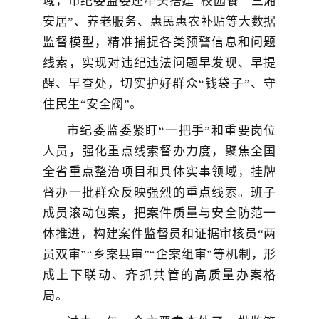
域，市纪委监委还牵头搭建“校园餐”“三湘
安居”、养老服务、惠民惠农补贴等大数据
监督模型，精准捕捉各类预警信息和问题
线索，实现对违纪违法问题早发现、早提
醒、早查处
，切实护好群众“钱袋子”、守
住民生“安全阀”
。
市纪委监委紧盯“一把手”和重要岗位
人员，强化重点线索督办力度，聚焦全国
全省重点整治项目和具体实事领域，挂牌
督办一批群众反映强烈的重点线索。班子
成员滚动包案，把案件质量与安全防范一
体推进，构建案件监督员和证据审核员“两
员双审”“乡案县审”“企案组审”等机制，形
成上下联动、齐抓共管的高质量办案格
局。