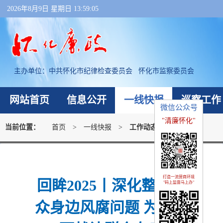
2026年8月9日 星期日 13:59:05
主办单位：
中共怀化市纪律检查委员会 怀化市监察委员会
网站首页
信息公开
一线快报
巡察工作
微信公众号
"清廉怀化"
当前位置：
首页
>
一线快报
>
工作动态
打造一流营商环境
回眸2025丨深化整治群
"码上监督马上办"
众身边风腐问题 为人民