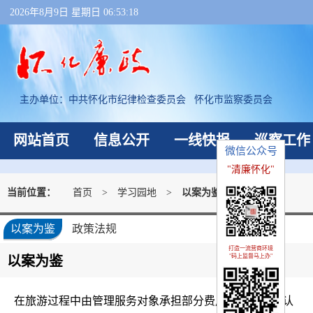
2026年8月9日 星期日 06:53:18
主办单位：
中共怀化市纪律检查委员会 怀化市监察委员会
网站首页
信息公开
一线快报
巡察工作
微信公众号
"清廉怀化"
当前位置：
首页
>
学习园地
>
以案为鉴
以案为鉴
政策法规
打造一流营商环境
"码上监督马上办"
以案为鉴
在旅游过程中由管理服务对象承担部分费用的行为如何认