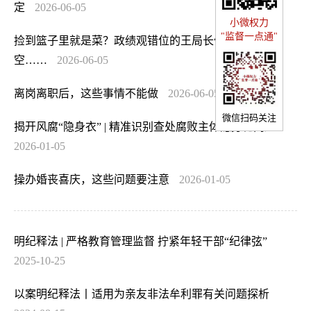
定
2026-06-05
小微权力
"监督一点通"
捡到篮子里就是菜？政绩观错位的王局长竹篮打水一场
空……
2026-06-05
离岗离职后，这些事情不能做
2026-06-05
微信扫码关注
揭开风腐“隐身衣” | 精准识别查处腐败主体隐身化问题
2026-01-05
操办婚丧喜庆，这些问题要注意
2026-01-05
明纪释法 | 严格教育管理监督 拧紧年轻干部“纪律弦”
2025-10-25
以案明纪释法丨适用为亲友非法牟利罪有关问题探析