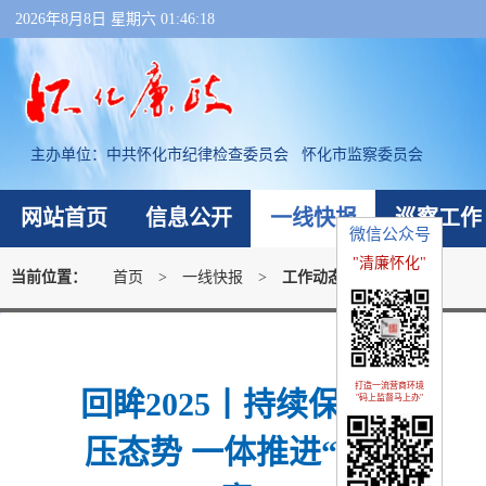
2026年8月8日 星期六 01:46:18
主办单位：
中共怀化市纪律检查委员会 怀化市监察委员会
网站首页
信息公开
一线快报
巡察工作
微信公众号
"清廉怀化"
当前位置：
首页
>
一线快报
>
工作动态
打造一流营商环境
回眸2025丨持续保持高
"码上监督马上办"
压态势 一体推进“三不