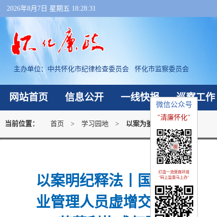
2026年8月7日 星期五 18:28:31
主办单位：
中共怀化市纪律检查委员会 怀化市监察委员会
网站首页
信息公开
一线快报
巡察工作
微信公众号
"清廉怀化"
当前位置：
首页
>
学习园地
>
以案为鉴
打造一流营商环境
以案明纪释法丨国有企
"码上监督马上办"
业管理人员虚增交易环